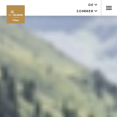
DE
SOMMER
Service
Karriere
EDV Support
Kontakt
Arlberger Bergbahnen
Tourismusverband
Impressum
Arlberger Bergbahnen AG
Kandaharweg 9
6580 St. Anton am Arlberg
Tirol | Österreich
+43 (0)5446 2352-0