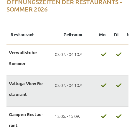
ÖFFNUNGSZEITEN DER RESTAURANTS -
SOMMER 2026
Re­stau­rant
Zeit­raum
Mo
Di
Mi
Ver­wall­stu­be
03.07. - 04.10.*
Som­mer
Val­lu­ga View Re­
03.07. - 04.10.*
stau­rant
Gam­pen Re­stau­
13.06. - 15.09.
rant