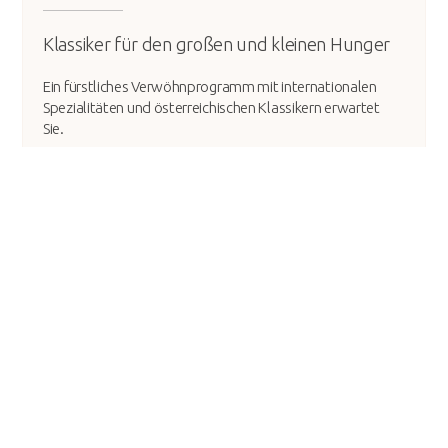
Klassiker für den großen und kleinen Hunger
Ein fürstliches Verwöhnprogramm mit internationalen
Spezialitäten und österreichischen Klassikern erwartet
Sie.
täglich von 08.15 - 16.30 Uhr
in der Bergstation der Galzigbahn
+43 (0) 5446 / 2352-501