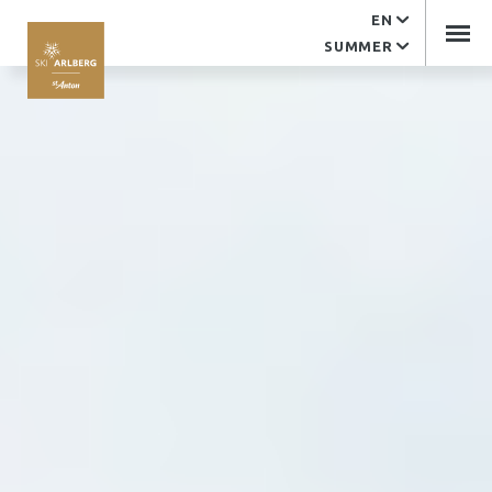
EN
Service
SUMMER
EDV support
Contact
Arlberger Bergbahnen
Tourist office
Imprint
Arlberger Bergbahnen AG
Kandaharweg 9
6580 St. Anton am Arlberg
Tyrol | Austria
+43 (0)5446 2352-0
office@abbag.com